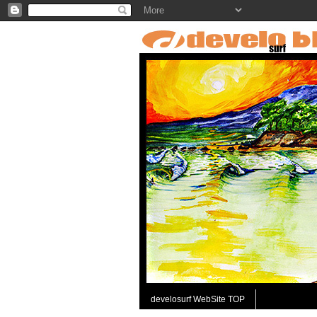
develosurf WebSite TOP