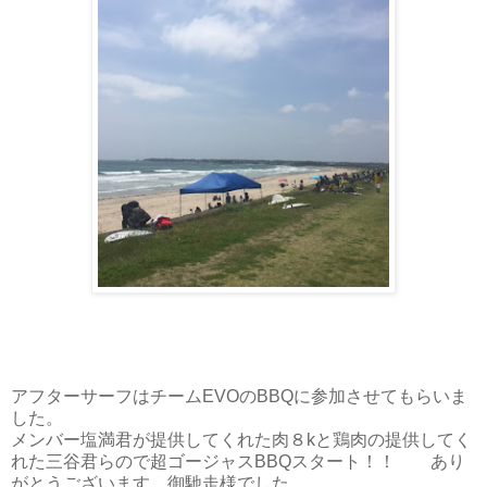
アフターサーフはチームEVOのBBQに参加させてもらいま
した。
メンバー塩満君が提供してくれた肉８kと鶏肉の提供してく
れた三谷君らので超ゴージャスBBQスタート！！ あり
がとうございます、御馳走様でした。