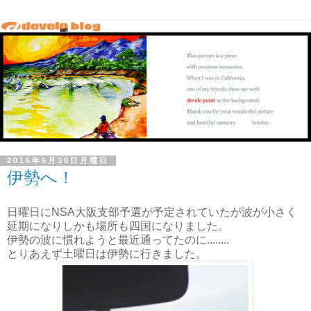
2016年5月30日月曜日
伊勢へ！
日曜日にNSA大阪支部予選が予定されていたが波が小さく
延期になりしかも場所も四国になりました。
伊勢の波に慣れようと最近通ってたのに........
とりあえず土曜日は伊勢に行きました。