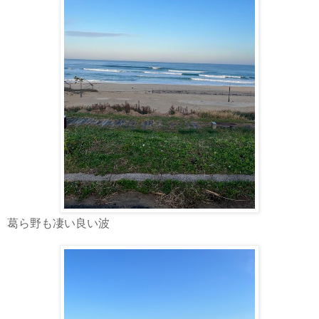
葛ら野も凄い良い波