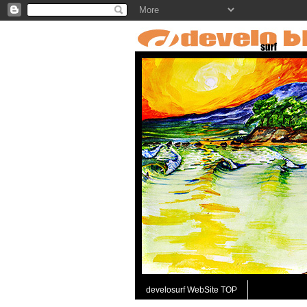
develosurf WebSite TOP