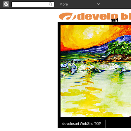
develosurf WebSite TOP