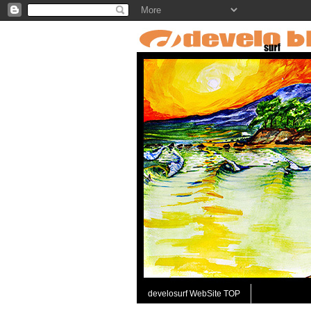
develosurf WebSite TOP