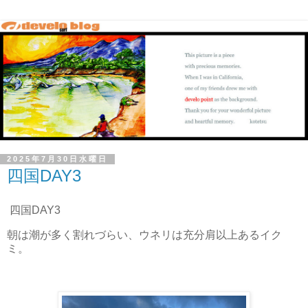
2025年7月30日水曜日
四国DAY3
四国DAY3
朝は潮が多く割れづらい、ウネリは充分肩以上あるイク
ミ。