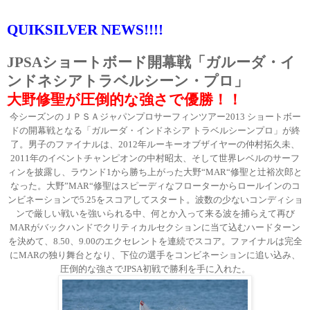
QUIKSILVER NEWS!!!!
JPSA
ショートボード開幕戦「ガルーダ・イ
ンドネシアトラベルシーン・プロ」
大野修聖が圧倒的な強さで優勝！！
今シーズンのＪＰＳＡジャパンプロサーフィンツアー
2013
ショートボー
ドの開幕戦となる「ガルーダ・インドネシア トラベルシーンプロ」が終
了。男子のファイナルは、
2012
年ルーキーオブザイヤーの仲村拓久未、
2011
年のイベントチャンピオンの中村昭太、そして世界レベルのサーフ
ィンを披露し、ラウンド
1
から勝ち上がった大野“
MAR
“修聖と辻裕次郎と
なった。大野”
MAR
“修聖はスピーディなフローターからロールインのコ
ンビネーションで
5.25
をスコアしてスタート。波数の少ないコンディショ
ンで厳しい戦いを強いられる中、何とか入って来る波を捕らえて再び
MAR
がバックハンドでクリティカルセクションに当て込むハードターン
を決めて、
8.50
、
9.00
のエクセレントを連続でスコア。ファイナルは完全
に
MAR
の独り舞台となり、下位の選手をコンビネーションに追い込み、
圧倒的な強さで
JPSA
初戦で勝利を手に入れた。