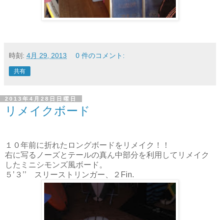
時刻:
4月 29, 2013
0 件のコメント:
共有
2013年4月28日日曜日
リメイクボード
１０年前に折れたロングボードをリメイク！！
右に写るノーズとテールの真ん中部分を利用してリメイク
したミニシモンズ風ボード。
５’３’’ スリーストリンガー、２Fin.