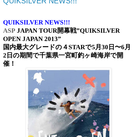
QUIKSILVER NEWS!!!
QUIKSILVER NEWS!!!
ASP
JAPAN TOUR
開幕戦”
QUIKSILVER
OPEN JAPAN 2013
”
国内最大グレードの４
STAR
で
5
月
30
日〜
6
月
2
日の期間で千葉県一宮町釣ヶ崎海岸で開
催！