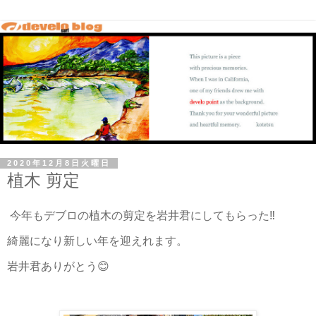
2020年12月8日火曜日
植木 剪定
今年もデブロの植木の剪定を岩井君にしてもらった‼️
綺麗になり新しい年を迎えれます。
岩井君ありがとう😊