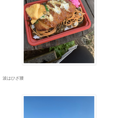
波はひざ腰