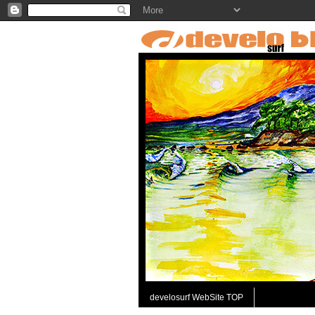
develosurf WebSite TOP