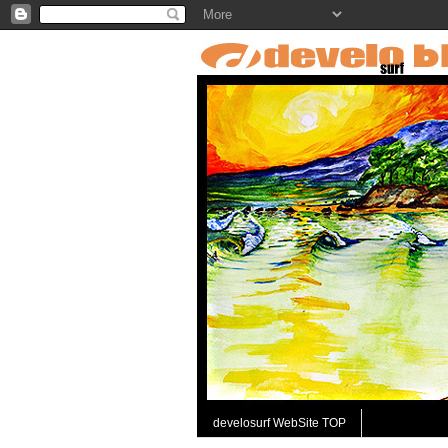
develosurf WebSite TOP