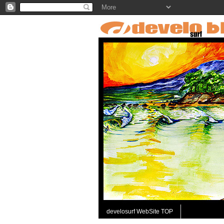
develosurf WebSite TOP