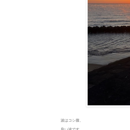
波はコシ腹、
良い波です。