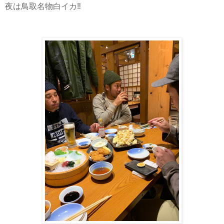
夜は鳥取名物白イカ‼️