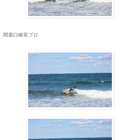
間屋口峻英プロ